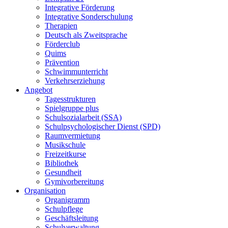
Integrative Förderung
Integrative Sonderschulung
Therapien
Deutsch als Zweitsprache
Förderclub
Quims
Prävention
Schwimmunterricht
Verkehrserziehung
Angebot
Tagesstrukturen
Spielgruppe plus
Schulsozialarbeit (SSA)
Schulpsychologischer Dienst (SPD)
Raumvermietung
Musikschule
Freizeitkurse
Bibliothek
Gesundheit
Gymivorbereitung
Organisation
Organigramm
Schulpflege
Geschäftsleitung
Schulverwaltung