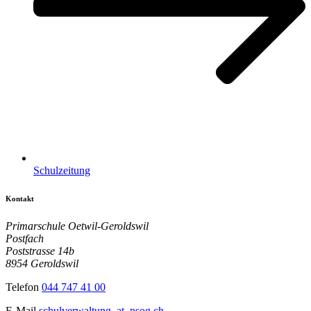
Schulzeitung
Kontakt
Primarschule Oetwil-Geroldswil
Postfach
Poststrasse 14b
8954 Geroldswil
Telefon
044 747 41 00
E-Mail
schulverwaltung
_at_
psog.ch