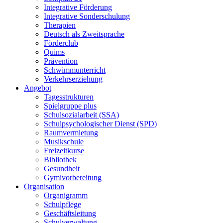
Integrative Förderung
Integrative Sonderschulung
Therapien
Deutsch als Zweitsprache
Förderclub
Quims
Prävention
Schwimmunterricht
Verkehrserziehung
Angebot
Tagesstrukturen
Spielgruppe plus
Schulsozialarbeit (SSA)
Schulpsychologischer Dienst (SPD)
Raumvermietung
Musikschule
Freizeitkurse
Bibliothek
Gesundheit
Gymivorbereitung
Organisation
Organigramm
Schulpflege
Geschäftsleitung
Schulverwaltung