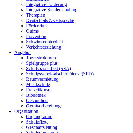
Integrative Förderung
Integrative Sonderschulung
Therapien
Deutsch als Zweitsprache
Förderclub
Quims
Prävention
Schwimmunterricht
Verkehrserziehung
Angebot
Tagesstrukturen
Spielgruppe plus
Schulsozialarbeit (SSA)
Schulpsychologischer Dienst (SPD)
Raumvermietung
Musikschule
Freizeitkurse
Bibliothek
Gesundheit
Gymivorbereitung
Organisation
Organigramm
Schulpflege
Geschäftsleitung
Schulverwaltung