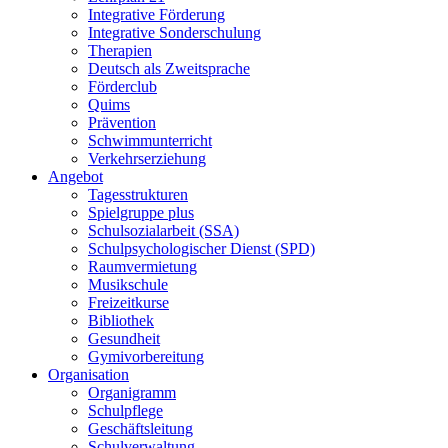
Integrative Förderung
Integrative Sonderschulung
Therapien
Deutsch als Zweitsprache
Förderclub
Quims
Prävention
Schwimmunterricht
Verkehrserziehung
Angebot
Tagesstrukturen
Spielgruppe plus
Schulsozialarbeit (SSA)
Schulpsychologischer Dienst (SPD)
Raumvermietung
Musikschule
Freizeitkurse
Bibliothek
Gesundheit
Gymivorbereitung
Organisation
Organigramm
Schulpflege
Geschäftsleitung
Schulverwaltung