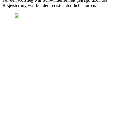
Für den Aufstieg war Schwindelfreiheit gefragt, doch die
Begeisterung war bei den meisten deutlich spürbar.