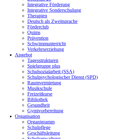
Integrative Förderung
Integrative Sonderschulung
Therapien
Deutsch als Zweitsprache
Förderclub
Quims
Prävention
Schwimmunterricht
Verkehrserziehung
Angebot
Tagesstrukturen
Spielgruppe plus
Schulsozialarbeit (SSA)
Schulpsychologischer Dienst (SPD)
Raumvermietung
Musikschule
Freizeitkurse
Bibliothek
Gesundheit
Gymivorbereitung
Organisation
Organigramm
Schulpflege
Geschäftsleitung
Schulverwaltung