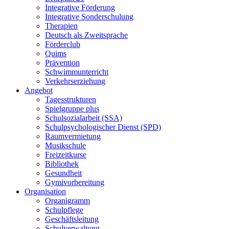
Integrative Förderung
Integrative Sonderschulung
Therapien
Deutsch als Zweitsprache
Förderclub
Quims
Prävention
Schwimmunterricht
Verkehrserziehung
Angebot
Tagesstrukturen
Spielgruppe plus
Schulsozialarbeit (SSA)
Schulpsychologischer Dienst (SPD)
Raumvermietung
Musikschule
Freizeitkurse
Bibliothek
Gesundheit
Gymivorbereitung
Organisation
Organigramm
Schulpflege
Geschäftsleitung
Schulverwaltung