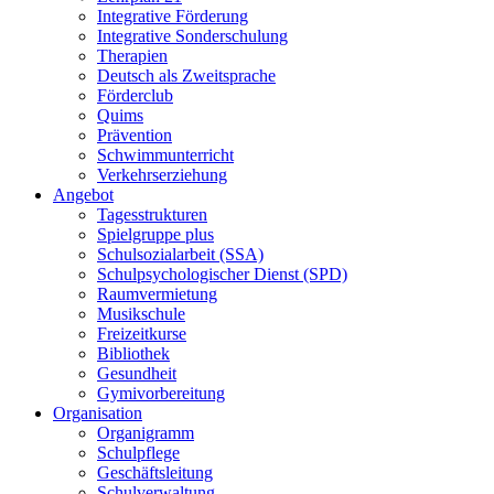
Integrative Förderung
Integrative Sonderschulung
Therapien
Deutsch als Zweitsprache
Förderclub
Quims
Prävention
Schwimmunterricht
Verkehrserziehung
Angebot
Tagesstrukturen
Spielgruppe plus
Schulsozialarbeit (SSA)
Schulpsychologischer Dienst (SPD)
Raumvermietung
Musikschule
Freizeitkurse
Bibliothek
Gesundheit
Gymivorbereitung
Organisation
Organigramm
Schulpflege
Geschäftsleitung
Schulverwaltung