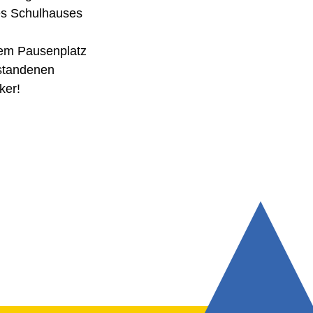
des Schulhauses
dem Pausenplatz
estandenen
ker!