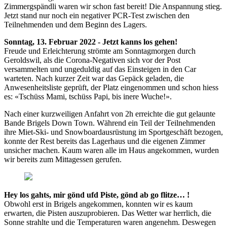
Zimmergspändli waren wir schon fast bereit! Die Anspannung stieg.
Jetzt stand nur noch ein negativer PCR-Test zwischen den
Teilnehmenden und dem Beginn des Lagers.
Sonntag, 13. Februar 2022 - Jetzt kanns los gehen!
Freude und Erleichterung strömte am Sonntagmorgen durch
Geroldswil, als die Corona-Negativen sich vor der Post
versammelten und ungeduldig auf das Einsteigen in den Car
warteten. Nach kurzer Zeit war das Gepäck geladen, die
Anwesenheitsliste geprüft, der Platz eingenommen und schon hiess
es: «Tschüss Mami, tschüss Papi, bis inere Wuche!».
Nach einer kurzweiligen Anfahrt von 2h erreichte die gut gelaunte
Bande Brigels Down Town. Während ein Teil der Teilnehmenden
ihre Miet-Ski- und Snowboardausrüstung im Sportgeschäft bezogen,
konnte der Rest bereits das Lagerhaus und die eigenen Zimmer
unsicher machen. Kaum waren alle im Haus angekommen, wurden
wir bereits zum Mittagessen gerufen.
Hey los gahts, mir gönd ufd Piste, gönd ab go flitze… !
Obwohl erst in Brigels angekommen, konnten wir es kaum
erwarten, die Pisten auszuprobieren. Das Wetter war herrlich, die
Sonne strahlte und die Temperaturen waren angenehm. Deswegen