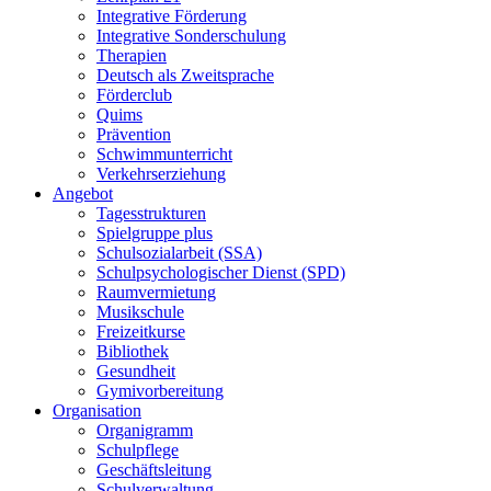
Integrative Förderung
Integrative Sonderschulung
Therapien
Deutsch als Zweitsprache
Förderclub
Quims
Prävention
Schwimmunterricht
Verkehrserziehung
Angebot
Tagesstrukturen
Spielgruppe plus
Schulsozialarbeit (SSA)
Schulpsychologischer Dienst (SPD)
Raumvermietung
Musikschule
Freizeitkurse
Bibliothek
Gesundheit
Gymivorbereitung
Organisation
Organigramm
Schulpflege
Geschäftsleitung
Schulverwaltung