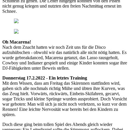
Schlitteln zu gehen. Die Leiter hingegen konnten von den Pisten
nicht genug kriegen und nutzten den freien Nachmittag erneut im
Schnee.
Oh Macarena!
Nach dem Znacht hatten wir noch Zeit uns für die Disco
aufzuhübschen - obwohl wir das natürlich alle nicht nötig hatten. Es
wurde gebreakdanced, Macarena getanzt, das Lasso rausgeholt,
Cowboy und Indianer gespielt und einige Kinder konnten sogar ihre
DJ-Fähigkeiten unter Beweis stellen.
Donnerstag 17.2.2022 - Ein letztes Training
Mit dem Wissen, dass am Freitag das Skirennen stattfinden wird,
gaben sich alle nochmals richtig Mühe und übten ihre Kurven, was
das Zeug hielt. Vorwärts, rückwärts, Einbein-Skifahren, gecarvt,
sogar Tricks und kleine Sprünge wurden ausprobiert. Doch Vorsicht
war geboten: Man will sich ja nicht noch verletzen, so kurz vor dem
Rennen! Eine leichte Nervosität war bereits bei den Kindern zu
spüren.
Doch diese ging beim tollen Spiel des Abends gleich wieder
vergessen: Ein Leiterlispiel sollte die Stimmung auflockern. Dabei