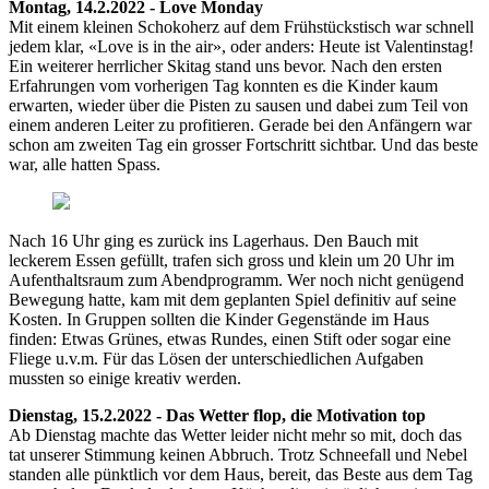
Montag, 14.2.2022 - Love Monday
Mit einem kleinen Schokoherz auf dem Frühstückstisch war schnell
jedem klar, «Love is in the air», oder anders: Heute ist Valentinstag!
Ein weiterer herrlicher Skitag stand uns bevor. Nach den ersten
Erfahrungen vom vorherigen Tag konnten es die Kinder kaum
erwarten, wieder über die Pisten zu sausen und dabei zum Teil von
einem anderen Leiter zu profitieren. Gerade bei den Anfängern war
schon am zweiten Tag ein grosser Fortschritt sichtbar. Und das beste
war, alle hatten Spass.
Nach 16 Uhr ging es zurück ins Lagerhaus. Den Bauch mit
leckerem Essen gefüllt, trafen sich gross und klein um 20 Uhr im
Aufenthaltsraum zum Abendprogramm. Wer noch nicht genügend
Bewegung hatte, kam mit dem geplanten Spiel definitiv auf seine
Kosten. In Gruppen sollten die Kinder Gegenstände im Haus
finden: Etwas Grünes, etwas Rundes, einen Stift oder sogar eine
Fliege u.v.m. Für das Lösen der unterschiedlichen Aufgaben
mussten so einige kreativ werden.
Dienstag, 15.2.2022 - Das Wetter flop, die Motivation top
Ab Dienstag machte das Wetter leider nicht mehr so mit, doch das
tat unserer Stimmung keinen Abbruch. Trotz Schneefall und Nebel
standen alle pünktlich vor dem Haus, bereit, das Beste aus dem Tag